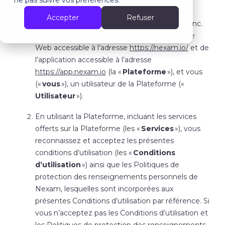
ne pas suivre vos préférences.
D’UTILISATION
Accepter
Refuser
Ceci est une entente entre Solution Nexam inc.
(«
Nexam
»), propriétaire et exploitante du site
Web accessible à l’adresse
https://nexam.io/
et de
l’application accessible à l’adresse
https://app.nexam.io
(la «
Plateforme
»), et vous
(«
vous
»), un utilisateur de la Plateforme («
Utilisateur
»).
En utilisant la Plateforme, incluant les services
offerts sur la Plateforme (les «
Services
»), vous
reconnaissez et acceptez les présentes
conditions d’utilisation (les «
Conditions
d’utilisation
») ainsi que les Politiques de
protection des renseignements personnels de
Nexam, lesquelles sont incorporées aux
présentes Conditions d’utilisation par référence. Si
vous n’acceptez pas les Conditions d’utilisation et