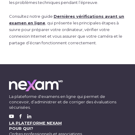
les problèmes techniques pendant l’épreuve.
Consultez notre guide
Dernières vérifications avant un
examen en ligne
, qui présente les principales étapes à
suivre pour préparer votre ordinateur, vérifier votre
connexion Internet et vous assurer que votre caméra et le
partage d’écran fonctionnent correctement.
La plateforme d'examens en ligne qui permet de
concevoir, d’administrer et de corriger des évaluations
sécurisées.
FACEBOOK
YOUTUBE
LINKEDIN
LA PLATEFORME NEXAM
POUR QUI?
Ordres professionnels et associations