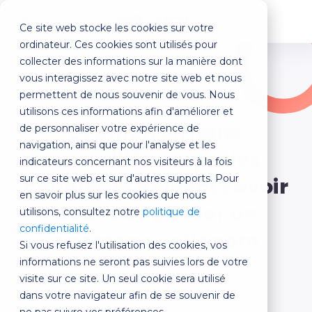
Ce site web stocke les cookies sur votre
MENU
ordinateur. Ces cookies sont utilisés pour
collecter des informations sur la manière dont
vous interagissez avec notre site web et nous
Nos derniers articles
permettent de nous souvenir de vous. Nous
utilisons ces informations afin d'améliorer et
Examen en ligne
de personnaliser votre expérience de
navigation, ainsi que pour l'analyse et les
surveillé : ce que les
indicateurs concernant nos visiteurs à la fois
sur ce site web et sur d'autres supports. Pour
candidats doivent savoir
en savoir plus sur les cookies que nous
avant de passer un
utilisons, consultez notre
politique de
confidentialité
.
examen sur Nexam
Si vous refusez l'utilisation des cookies, vos
informations ne seront pas suivies lors de votre
visite sur ce site. Un seul cookie sera utilisé
Retour
dans votre navigateur afin de se souvenir de