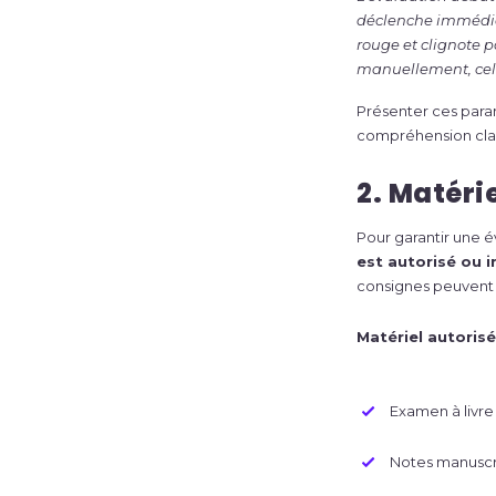
déclenche immédiat
rouge et clignote p
manuellement, cel
Présenter ces para
compréhension clai
2. Matéri
Pour garantir une é
est autorisé ou i
consignes peuvent c
Matériel autorisé 
Examen à livre
Notes manuscr