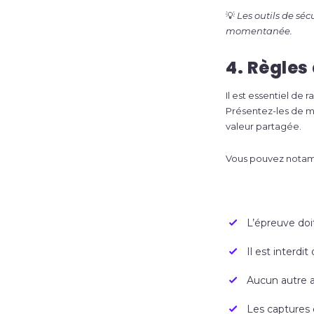
💡
Les outils de sé
momentanée.
4. Règles
Il est essentiel de
Présentez-les de ma
valeur partagée.
Vous pouvez notam
L’épreuve doit
Il est interd
Aucun autre ap
Les captures 