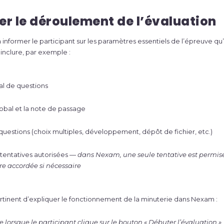
ter le déroulement de l’évaluation
 informer le participant sur les paramètres essentiels de l’épreuve qu’
inclure, par exemple :
l de questions
obal et la note de passage
questions (choix multiples, développement, dépôt de fichier, etc.)
tentatives autorisées —
dans Nexam, une seule tentative est permise
tre accordée si nécessaire
rtinent d’expliquer le fonctionnement de la minuterie dans Nexam :
 lorsque le participant clique sur le bouton « Débuter l’évaluation »