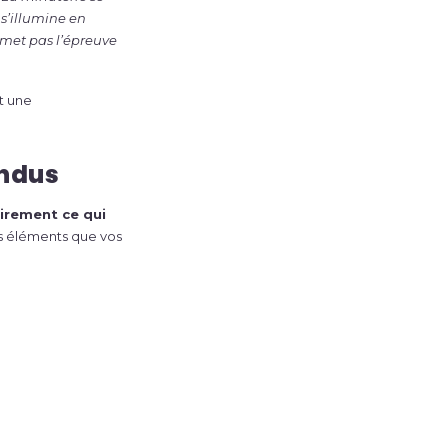
s’illumine en
oumet pas l’épreuve
t une
endus
irement ce qui
es éléments que vos