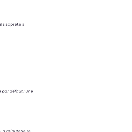
il s’apprête à
 par défaut ; une
. La minuterie se