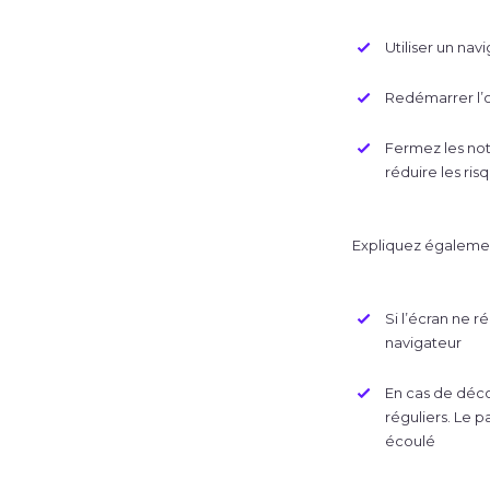
Utiliser un na
Redémarrer l’o
Fermez les noti
réduire les r
Expliquez égalemen
Si l’écran ne 
navigateur
En cas de déco
réguliers. Le p
écoulé