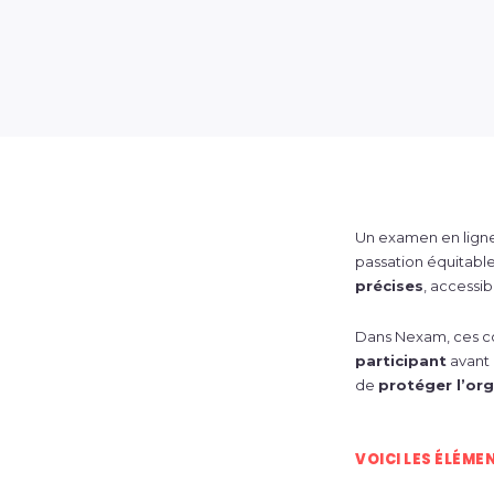
Un examen en ligne 
passation équitable
précises
, accessib
Dans Nexam, ces co
participant
avant 
de
protéger l’or
VOICI LES ÉLÉM