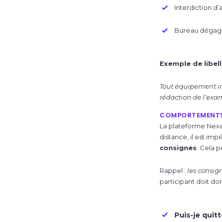
Interdiction d
Bureau dégagé,
Exemple de libellé
Tout équipement inf
rédaction de l’exam
COMPORTEMENTS 
La plateforme Nexam
distance, il est imp
consignes
. Cela 
Rappel :
les consig
participant doit do
Puis-je quit