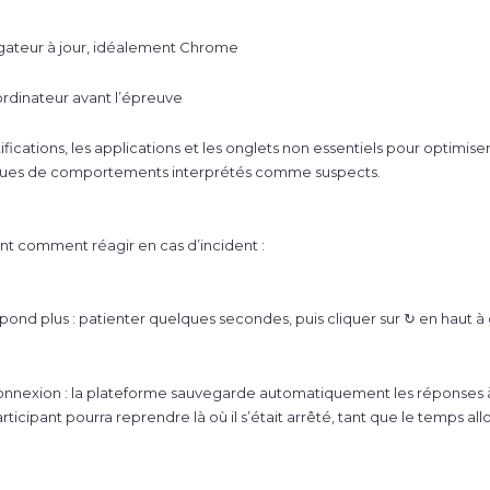
vigateur à jour, idéalement Chrome
rdinateur avant l’épreuve
fications, les applications et les onglets non essentiels pour optimis
isques de comportements interprétés comme suspects.
t comment réagir en cas d’incident :
répond plus : patienter quelques secondes, puis cliquer sur ↻ en haut 
nnexion : la plateforme sauvegarde automatiquement les réponses à 
articipant pourra reprendre là où il s’était arrêté, tant que le temps all