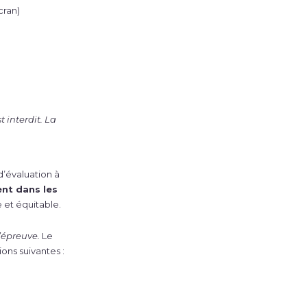
cran)
 interdit. La
d’évaluation à
ent dans les
 et équitable.
’épreuve.
Le
ons suivantes :