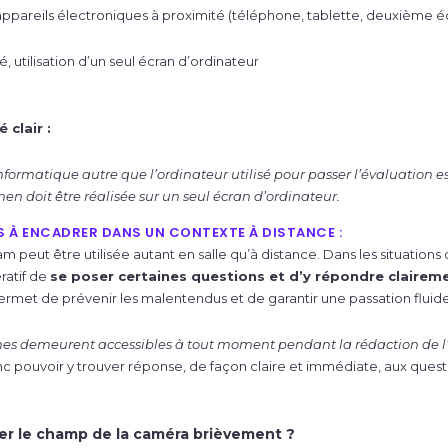
’appareils électroniques à proximité (téléphone, tablette, deuxième é
 utilisation d’un seul écran d’ordinateur
 clair :
ormatique autre que l’ordinateur utilisé pour passer l’évaluation est
en doit être réalisée sur un seul écran d’ordinateur.
À ENCADRER DANS UN CONTEXTE À DISTANCE :
 peut être utilisée autant en salle qu’à distance. Dans les situations 
ératif de
se poser certaines questions et d’y répondre clairem
permet de prévenir les malentendus et de garantir une passation fluide
nes demeurent accessibles à tout moment pendant la rédaction de l
nc pouvoir y trouver réponse, de façon claire et immédiate, aux questi
ter le champ de la caméra brièvement ?