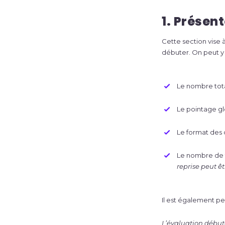
1. Présen
Cette section vise à
débuter. On peut y 
Le nombre tota
Le pointage gl
Le format des 
Le nombre de 
reprise peut ê
Il est également pe
L’évaluation débute