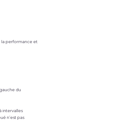
er la performance et
à gauche du
intervalles
oué n’est pas