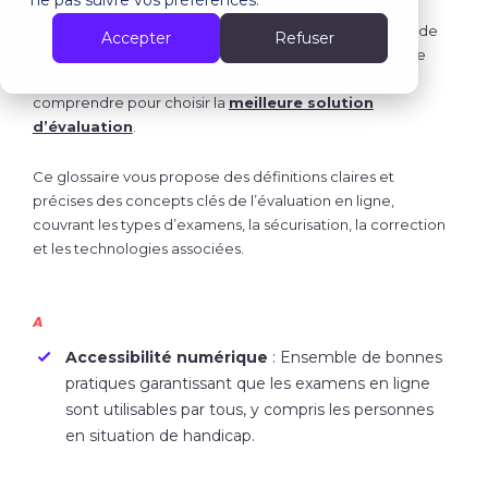
ne pas suivre vos préférences.
pour les organisations qui souhaitent tester les
compétences et les connaissances de leurs candidats de
Accepter
Refuser
manière efficace et sécurisée. Cependant, ce domaine
regorge de termes techniques qu’il est essentiel de
comprendre pour choisir la
meilleure solution
d’évaluation
.
Ce glossaire vous propose des définitions claires et
précises des concepts clés de l’évaluation en ligne,
couvrant les types d’examens, la sécurisation, la correction
et les technologies associées.
A
Accessibilité numérique
:
Ensemble de bonnes
pratiques garantissant que les examens en ligne
sont utilisables par tous, y compris les personnes
en situation de handicap.