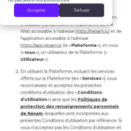
ne pas suivre vos préférences.
ACCEPTATION DES TERMES ET CONDITIONS
D’UTILISATION
Accepter
Refuser
Ceci est une entente entre Solution Nexam inc.
(«
Nexam
»), propriétaire et exploitante du site
Web accessible à l’adresse
https://nexam.io/
et de
l’application accessible à l’adresse
https://app.nexam.io
(la «
Plateforme
»), et vous
(«
vous
»), un utilisateur de la Plateforme («
Utilisateur
»).
En utilisant la Plateforme, incluant les services
offerts sur la Plateforme (les «
Services
»), vous
reconnaissez et acceptez les présentes
conditions d’utilisation (les «
Conditions
d’utilisation
») ainsi que les
Politiques de
protection des renseignements personnels
de Nexam
, lesquelles sont incorporées aux
présentes Conditions d’utilisation par référence. Si
vous n’acceptez pas les Conditions d’utilisation et